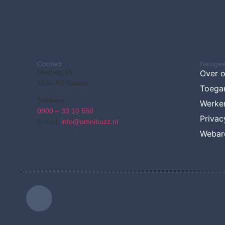
Contact
Navigee
Postbus 99,
Over 
6160 AB Geleen
Toegan
Telefoon:
Werken
0900 – 33 10 550
Privac
E-mail:
info@omnibuzz.nl
Webar