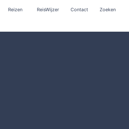
Reizen
ReisWijzer
Contact
Zoeken