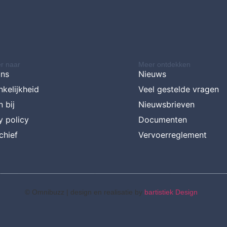
r naar
Meer ontdekken
ons
Nieuws
kelijkheid
Veel gestelde vragen
 bij
Nieuwsbrieven
y policy
Documenten
chief
Vervoerreglement
© Omnibuzz |
design en realisatie by
bartistiek Design