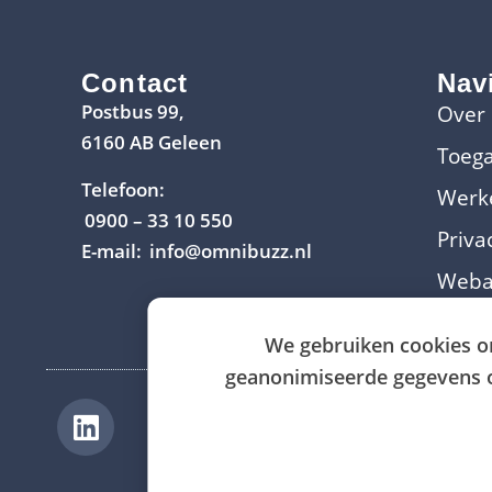
Contact
Nav
Postbus 99,
Over
6160 AB Geleen
Toega
Telefoon:
Werke
0900 – 33 10 550
Priva
E-mail:
info@omnibuzz.nl
Weba
We gebruiken cookies o
geanonimiseerde gegevens op