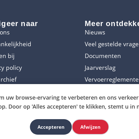
igeer naar
Meer ontdekk
 ons
Nieuws
nkelijkheid
Veel gestelde vrag
n bij
Documenten
cy policy
Jaarverslag
rchief
Vervoerreglement
m uw browse-ervaring te verbeteren en ons verkeer 
. Door op 'Alles accepteren' te klikken, stemt u in 
© Omnibuzz |
design en realisatie by
bartistiek Design
Accepteren
Afwijzen