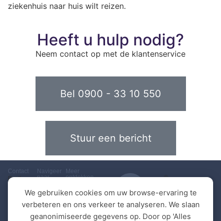
ziekenhuis naar huis wilt reizen.
Heeft u hulp nodig?
Neem contact op met de klantenservice
Bel 0900 - 33 10 550
Stuur een bericht
Contact
Navigeer
Meer
naar
ontdekken
©
Postbus
Over
Nieuws
Omnibuzz
99,
We gebruiken cookies om uw browse-ervaring te
|
design
6160
ons
Veel
verbeteren en ons verkeer te analyseren. We slaan
en
AB
Toegankelijkheid
gestelde
realisatie
Geleen
geanonimiseerde gegevens op. Door op 'Alles