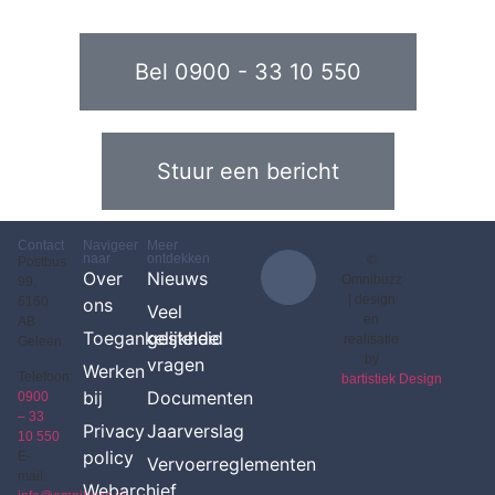
Bel 0900 - 33 10 550
Stuur een bericht
Contact
Navigeer
Meer
naar
ontdekken
©
Postbus
Over
Nieuws
Omnibuzz
99,
|
design
6160
ons
Veel
en
AB
Toegankelijkheid
gestelde
realisatie
Geleen
by
vragen
Werken
Telefoon:
bartistiek Design
bij
Documenten
0900
– 33
Privacy
Jaarverslag
10 550
policy
E-
Vervoerreglementen
mail:
Webarchief