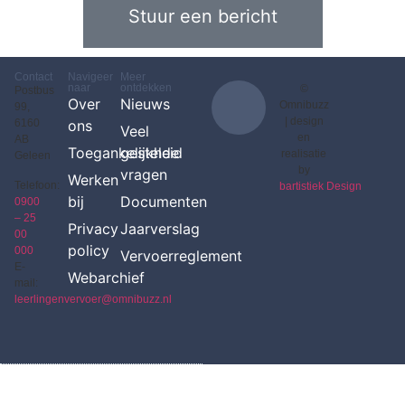
Stuur een bericht
Contact
Navigeer
Meer
naar
ontdekken
©
Postbus
Over
Nieuws
Omnibuzz
99,
|
design
6160
ons
Veel
en
AB
Toegankelijkheid
gestelde
realisatie
Geleen
by
vragen
Werken
Telefoon:
bartistiek Design
bij
Documenten
0900
– 25
Privacy
Jaarverslag
00
policy
000
Vervoerreglement
E-
Webarchief
mail:
leerlingenvervoer@omnibuzz.nl