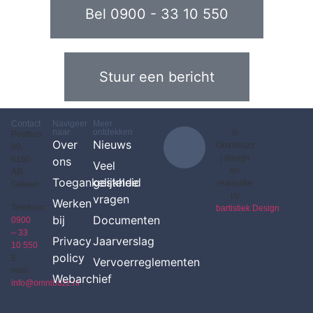
Bel 0900 - 33 10 550
Stuur een bericht
Contact
Navigeer
Meer
naar
ontdekken
©
Postbus
Over
Nieuws
Omnibuzz
99,
|
design
6160
ons
Veel
en
AB
Toegankelijkheid
gestelde
realisatie
Geleen
by
vragen
Werken
Telefoon:
bartistiek Design
bij
Documenten
0900
– 33
Privacy
Jaarverslag
10 550
policy
E-
Vervoerreglementen
mail:
Webarchief
info@omnibuzz.nl