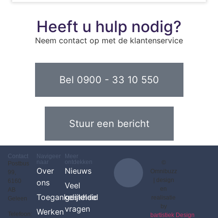
Heeft u hulp nodig?
Neem contact op met de klantenservice
Bel 0900 - 33 10 550
Stuur een bericht
Contact
Navigeer
Meer
naar
ontdekken
©
Postbus
Over
Nieuws
Omnibuzz
99,
|
design
6160
ons
Veel
en
AB
Toegankelijkheid
gestelde
realisatie
Geleen
by
vragen
Werken
Telefoon:
bartistiek Design